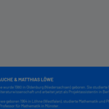
AUCHE & MATTHIAS LÖWE
he wurde 1980 in Oldenburg (Niedersachsen) geboren. Sie studierte
teraturwissenschaft und arbeitet jetzt als Projektassistentin in Berl
we geboren 1964 in Löhne (Westfalen), studierte Mathematik und Ph
 Professor für Mathematik in Münster.