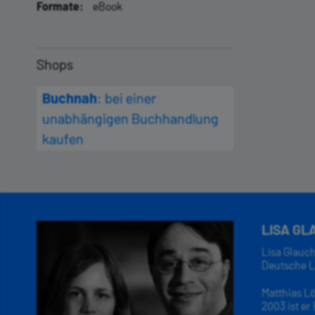
Formate:
eBook
Shops
Buchnah
: bei einer
unabhängigen Buchhandlung
kaufen
LISA GL
Lisa Glauc
Deutsche Li
Matthias Lö
2003 ist er