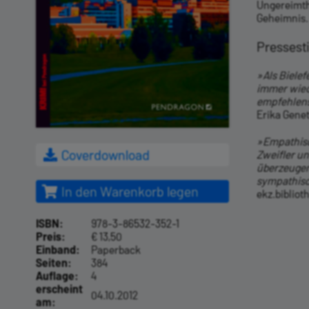
Ungereimthe
Geheimnis.
Presses
»Als Bielef
immer wiede
empfehlen
Erika Gene
»Empathisch
Coverdownload
Zweifler un
überzeuge
sympathis
In den Warenkorb legen
ekz.bibliot
ISBN:
978-3-86532-352-1
Preis:
€ 13,50
Einband:
Paperback
Seiten:
384
Auflage:
4
erscheint
04.10.2012
am: