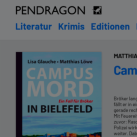
Literatur
Krimis
Editionen
MATTHIA
Cam
Bröker lang
fällt er in
gerade rec
Mit Feuerei
zuvor: Rasc
Polizei wir
weiter. Da