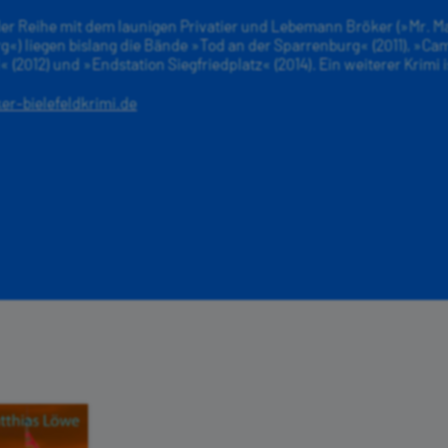
der Reihe mit dem launigen Privatier und Lebemann Bröker (»Mr. M
g«) liegen bislang die Bände »Tod an der Sparrenburg« (2011), »
d« (2012) und »Endstation Siegfriedplatz« (2014). Ein weiterer Krimi is
r-bielefeldkrimi.de