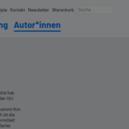
ipte
Kontakt
Newsletter
Warenkorb
ung
Autor*innen
öst hat,
der Uni
i kommt ihm
 ist die
rmittelt
lerlei