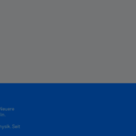
 Neuere
in.
ysik. Seit