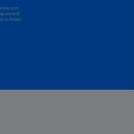
arple vom
Campusmord
t in Arbeit.