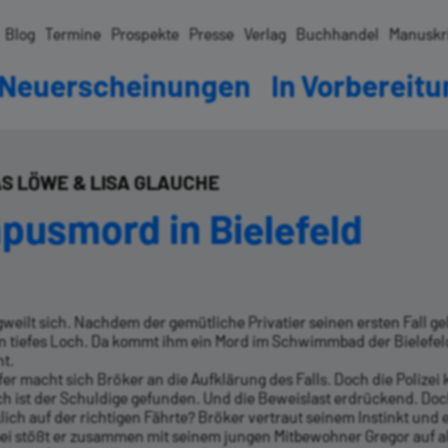
Blog
Termine
Prospekte
Presse
Verlag
Buchhandel
Manuskr
Neuerscheinungen
In Vorbereit
S LÖWE & LISA GLAUCHE
pusmord in Bielefeld
weilt sich. Nachdem der gemütliche Privatier seinen ersten Fall gel
 ein tiefes Loch. Da kommt ihm ein Mord im Schwimmbad der Bielefel
ht.
fer macht sich Bröker an die Aufklärung des Falls. Doch die Polize
h ist der Schuldige gefunden. Und die Beweislast erdrückend. Doch
klich auf der richtigen Fährte? Bröker vertraut seinem Instinkt und e
bei stößt er zusammen mit seinem jungen Mitbewohner Gregor auf al