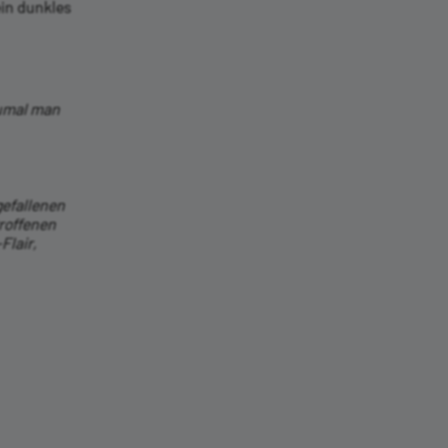
ein dunkles
 zumal man
gefallenen
troffenen
Flair,