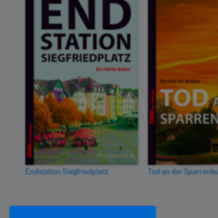
Endstation Siegfriedplatz
Tod an der Sparrenb