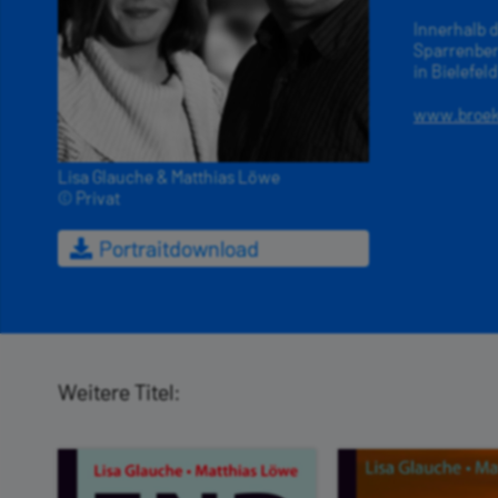
Innerhalb 
Sparrenber
in Bielefel
www.broeke
Lisa Glauche & Matthias Löwe
© Privat
Portraitdownload
Weitere Titel: