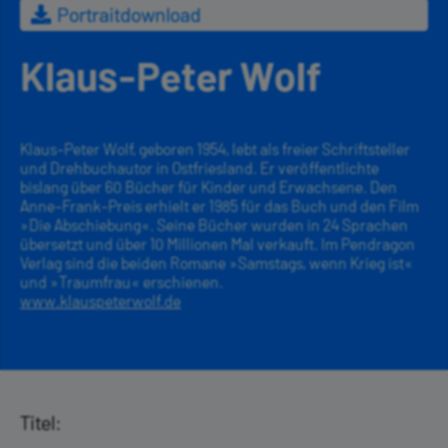
Portraitdownload
Klaus-Peter Wolf
Klaus-Peter Wolf, geboren 1954, lebt als freier Schriftsteller
und Drehbuchautor in Ostfriesland. Er veröffentlichte
bislang über 60 Bücher für Kinder und Erwachsene. Den
Anne-Frank-Preis erhielt er 1985 für das Buch und den Film
»Die Abschiebung«. Seine Bücher wurden in 24 Sprachen
übersetzt und über 10 Millionen Mal verkauft. Im Pendragon
Verlag sind die beiden Romane »Samstags, wenn Krieg ist«
und »Traumfrau« erschienen.
www.klauspeterwolf.de
Titel: