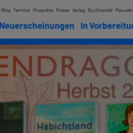
Blog
Termine
Prospekte
Presse
Verlag
Buchhandel
Manuskr
Neuerscheinungen
In Vorbereit