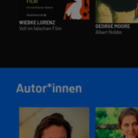
WIEBKE LORENZ
GEORGE MOORE
Voll im falschen Film
Albert Nobbs
Autor*innen