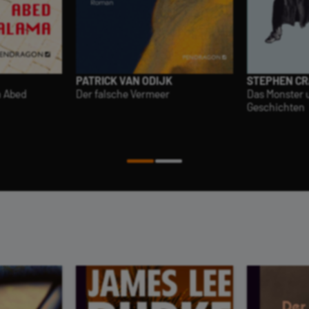
PATRICK VAN ODIJK
STEPHEN C
n Abed
Der falsche Vermeer
Das Monster 
Geschichten