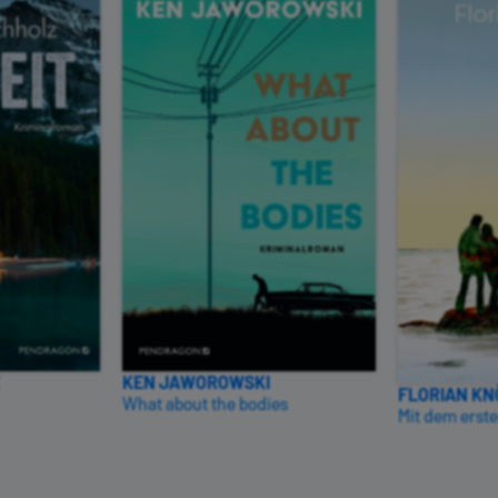
KEN JAWOROWSKI
FLORIAN K
What about the bodies
Mit dem erste