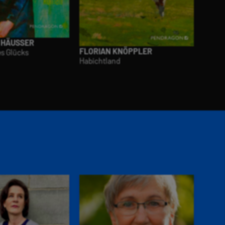
 HÄUSSER
FLORIAN KNÖPPLER
es Glücks
Habichtland