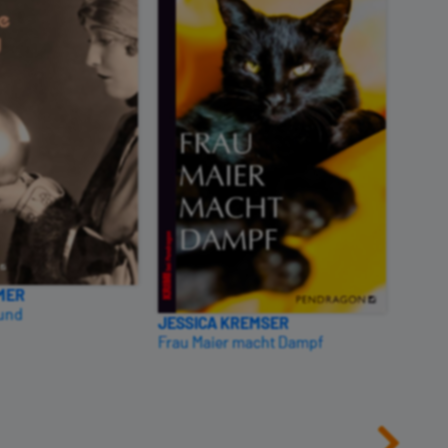
MER
JAME
Hund
Die To
JESSICA KREMSER
Frau Maier macht Dampf