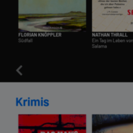
FLORIAN KNÖPPLER
NATHAN THRALL
Südfall
Ein Tag im Leben vo
Salama
Krimis