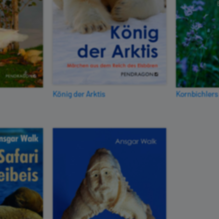
König der Arktis
Kornbichlers