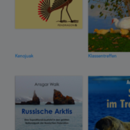
Kenojuak
Klassentreffen