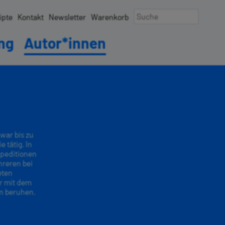
ipte
Kontakt
Newsletter
Warenkorb
ung
Autor*innen
war bis zu
 tätig. In
xpeditionen
hreren bei
eten
r mit dem
en beruhen.