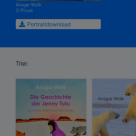
Ansgar Walk
© Privat
Portraitdownload
Titel: