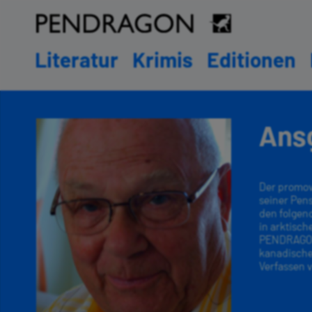
Literatur
Krimis
Editionen
Ans
Der promovi
seiner Pen
den folgen
in arktisc
PENDRAGON 
kanadische
Verfassen v