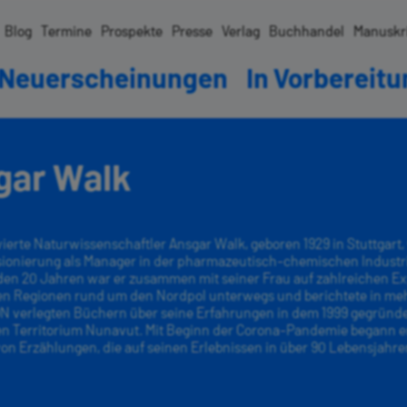
Blog
Termine
Prospekte
Presse
Verlag
Buchhandel
Manuskr
Neuerscheinungen
In Vorbereit
gar Walk
erte Naturwissenschaftler Ansgar Walk, geboren 1929 in Stuttgart, 
sionierung als Manager in der pharmazeutisch-chemischen Industrie
den 20 Jahren war er zusammen mit seiner Frau auf zahlreichen E
hen Regionen rund um den Nordpol unterwegs und berichtete in me
verlegten Büchern über seine Erfahrungen in dem 1999 gegründ
n Territorium Nunavut. Mit Beginn der Corona-Pandemie begann e
on Erzählungen, die auf seinen Erlebnissen in über 90 Lebensjahr