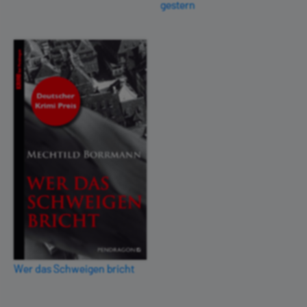
gestern
Wer das Schweigen bricht