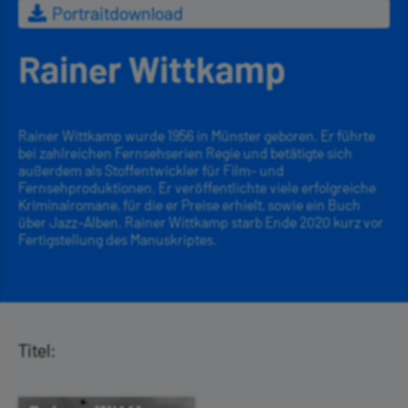
Portraitdownload
Rainer Wittkamp
Rainer Wittkamp wurde 1956 in Münster geboren. Er führte
bei zahlreichen Fernsehserien Regie und betätigte sich
außerdem als Stoffentwickler für Film- und
Fernsehproduktionen. Er veröffentlichte viele erfolgreiche
Kriminalromane, für die er Preise erhielt, sowie ein Buch
über Jazz-Alben. Rainer Wittkamp starb Ende 2020 kurz vor
Fertigstellung des Manuskriptes.
Titel: