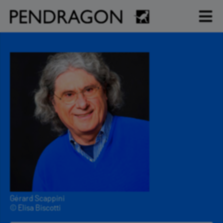
Gérard Scappini
© Elisa Biscotti