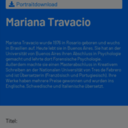
Portraitdownload
Mariana Travacio
Mariana Travacio wurde 1976 in Rosario geboren und wuchs
in Brasilien auf. Heute lebt sie in Buenos Aires. Sie hat an der
Universität von Buenos Aires ihren Abschluss in Psychologie
gemacht und lehrte dort Forensische Psychologie.
Außerdem machte sie einen Masterabschluss in Kreativem
Schreiben an der Nationalen Universität von Tres de Febrero
und ist Übersetzerin (Französisch und Portugiesisch). Ihre
Werke haben mehrere Preise gewonnen und wurden ins
Englische, Schwedische und Italienische übersetzt.
Titel: