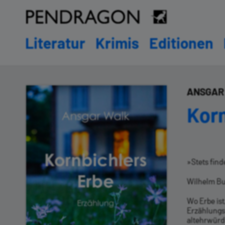
Literatur
Krimis
Editionen
ANSGAR
Korn
»Stets find
Wilhelm Bu
Wo Erbe ist
Erzählungs
altehrwürd