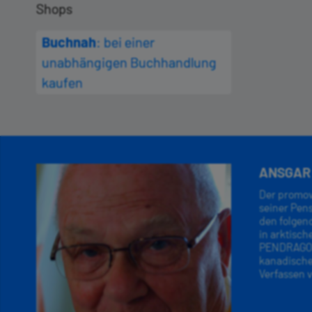
Shops
Buchnah
: bei einer
unabhängigen Buchhandlung
kaufen
ANSGAR
Der promovi
seiner Pen
den folgen
in arktisc
PENDRAGON 
kanadische
Verfassen v