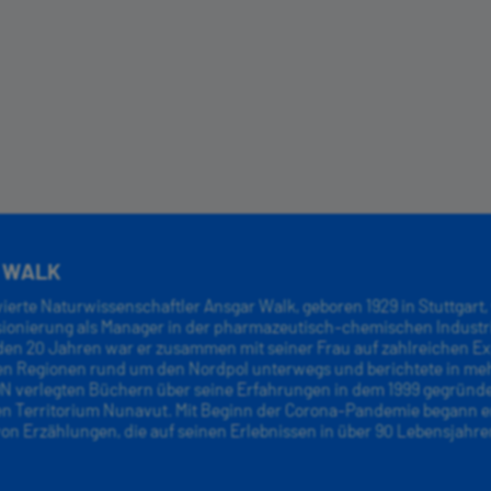
 WALK
erte Naturwissenschaftler Ansgar Walk, geboren 1929 in Stuttgart, 
sionierung als Manager in der pharmazeutisch-chemischen Industrie
den 20 Jahren war er zusammen mit seiner Frau auf zahlreichen E
hen Regionen rund um den Nordpol unterwegs und berichtete in me
verlegten Büchern über seine Erfahrungen in dem 1999 gegründ
n Territorium Nunavut. Mit Beginn der Corona-Pandemie begann e
on Erzählungen, die auf seinen Erlebnissen in über 90 Lebensjahr