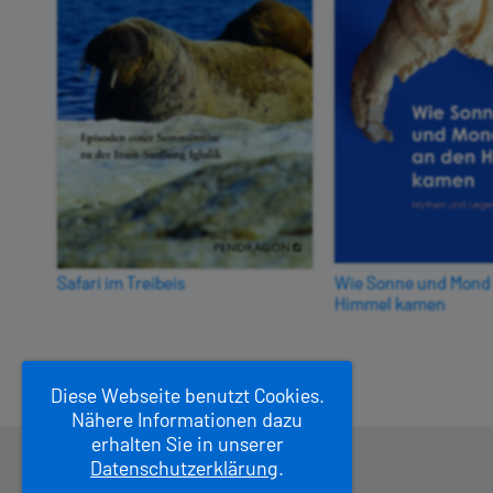
Safari im Treibeis
Wie Sonne und Mond
Himmel kamen
Diese Webseite benutzt Cookies.
Nähere Informationen dazu
erhalten Sie in unserer
Datenschutzerklärung
.
Pendragon Verlag