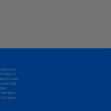
war bis zu
 tätig. In
xpeditionen
hreren bei
eten
r mit dem
en beruhen.