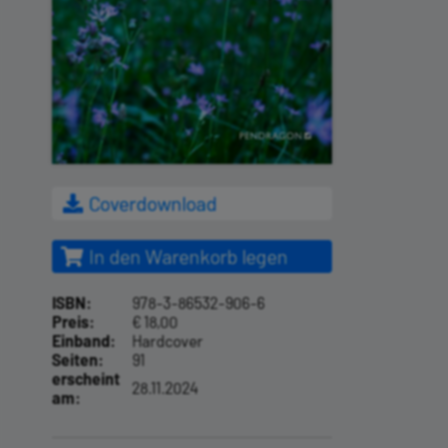
Coverdownload
In den Warenkorb legen
ISBN:
978-3-86532-906-6
Preis:
€ 18,00
Einband:
Hardcover
Seiten:
91
erscheint
28.11.2024
am: