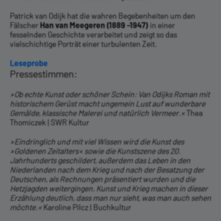
Patrick van Odijk hat die wahren Begebenheiten um den
Fälscher
Han van Meegeren (1889 -1947)
in einer
fesselnden Geschichte verarbeitet und zeigt so das
vielschichtige Porträt einer turbulenten Zeit.
Leseprobe
Pressestimmen:
»Ob echte Kunst oder schöner Schein: Van Odijks Roman mit
historischem Gerüst macht ungemein Lust auf wunderbare
Gemälde, klassische Malerei und natürlich Vermeer.«
Thea
Thomiczek | SWR Kultur
»Eindringlich und mit viel Wissen wird die Kunst des
»Goldenen Zeitalters« sowie die Kunstszene des 20.
Jahrhunderts geschildert, außerdem das Leben in den
Niederlanden nach dem Krieg und nach der Besatzung der
Deutschen, als Rechnungen präsentiert wurden und die
Hetzjagden weitergingen. Kunst und Krieg machen in dieser
Erzählung deutlich, dass man nur sieht, was man auch sehen
möchte.«
Karoline Pilcz | Buchkultur