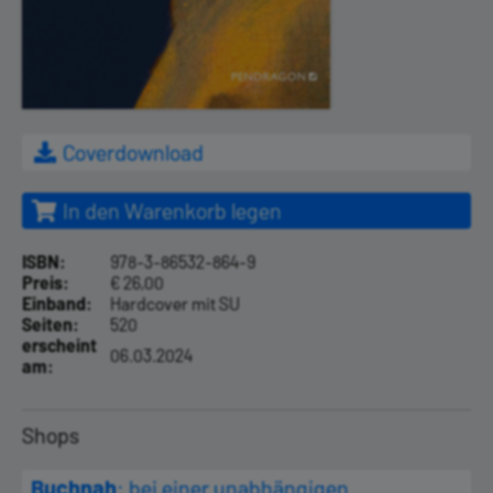
Coverdownload
In den Warenkorb legen
ISBN:
978-3-86532-864-9
Preis:
€ 26,00
Einband:
Hardcover mit SU
Seiten:
520
erscheint
06.03.2024
am:
Shops
Buchnah
: bei einer unabhängigen