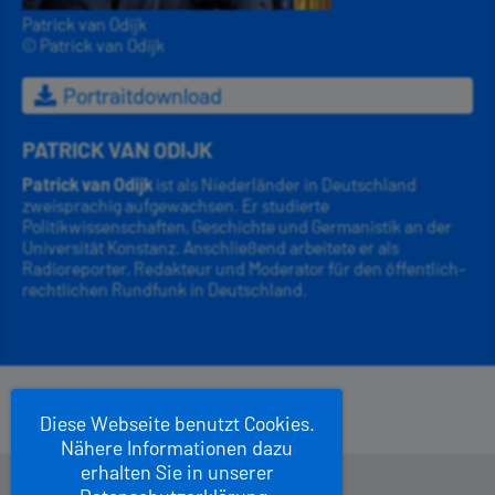
Patrick van Odijk
© Patrick van Odijk
Portraitdownload
PATRICK VAN ODIJK
Patrick van Odijk
ist als Niederländer in Deutschland
zweisprachig aufgewachsen. Er studierte
Politikwissenschaften, Geschichte und Germanistik an der
Universität Konstanz. Anschließend arbeitete er als
Radioreporter, Redakteur und Moderator für den öffentlich-
rechtlichen Rundfunk in Deutschland.
Diese Webseite benutzt Cookies.
Nähere Informationen dazu
erhalten Sie in unserer