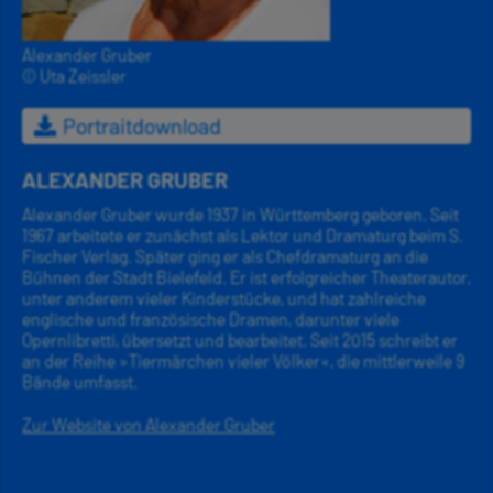
Alexander Gruber
© Uta Zeissler
Portraitdownload
ALEXANDER GRUBER
Alexander Gruber wurde 1937 in Württemberg geboren. Seit
1967 arbeitete er zunächst als Lektor und Dramaturg beim S.
Fischer Verlag. Später ging er als Chefdramaturg an die
Bühnen der Stadt Bielefeld. Er ist erfolgreicher Theaterautor,
unter anderem vieler Kinderstücke, und hat zahlreiche
englische und französische Dramen, darunter viele
Opernlibretti, übersetzt und bearbeitet. Seit 2015 schreibt er
an der Reihe »Tiermärchen vieler Völker«, die mittlerweile 9
Bände umfasst.
Zur Website von Alexander Gruber