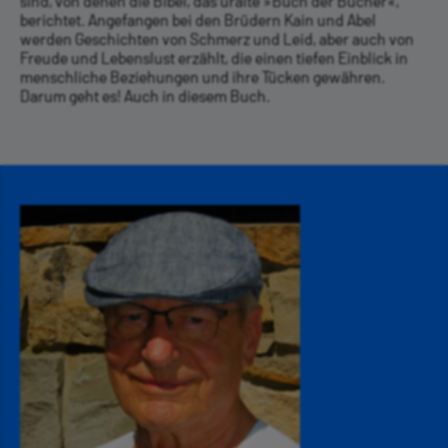
sind, von denen die Bibel, das uralte »Buch der Bücher«,
berichtet. Angefangen bei den Brüdern Kain und Abel
werden Geschichten von Schmerz und Leid, aber auch von
Freude und Lebenslust erzählt, die einen tiefen Einblick in
menschliche Beziehungen und ihre Tücken gewähren.
Darum geht es! Auch in diesem Buch.