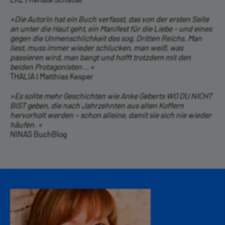
»Die Autorin hat ein Buch verfasst, das von der ersten Seite
an unter die Haut geht, ein Manifest für die Liebe - und eines
gegen die Unmenschlichkeit des sog. Dritten Reichs. Man
liest, muss immer wieder schlucken, man weiß, was
passieren wird, man bangt und hofft trotzdem mit den
beiden Protagonisten …«
THALIA | Matthias Kesper
»Es sollte mehr Geschichten wie Anke Geberts WO DU NICHT
BIST geben, die nach Jahrzehnten aus alten Koffern
hervorholt werden – schon alleine, damit sie sich nie wieder
häufen. «
NINAS BuchBlog