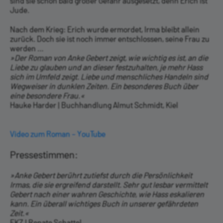
sind sie schon bald ­großer Gefahr ausgesetzt, denn Erich ist
Jude.
Nach dem Krieg: Erich wurde ermordet, Irma bleibt allein
zurück. Doch sie ist noch immer entschlossen, seine Frau zu
werden …
»Der Roman von Anke Gebert zeigt, wie wichtig es ist, an die
Liebe zu glauben und an dieser festzuhalten, je mehr Hass
sich im Umfeld zeigt. Liebe und mensch­liches Handeln sind
Wegweiser in dunklen Zeiten. Ein besonderes Buch über
eine besondere Frau.«
Hauke Harder | Buchhandlung Almut Schmidt, Kiel
Video zum Roman – YouTube
Pressestimmen:
»Anke Gebert berührt zutiefst durch die Persönlichkeit
Irmas, die sie ergreifend darstellt. Sehr gut lesbar vermittelt
Gebert nach einer wahren Geschichte, wie Hass eskalieren
kann. Ein überall wichtiges Buch in unserer gefährdeten
Zeit.«
EKZ | Renate Schattel