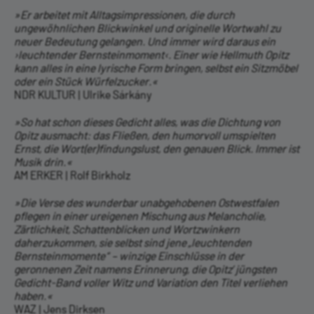
»Er arbeitet mit Alltagsimpressionen, die durch
ungewöhnlichen Blickwinkel und originelle Wortwahl zu
neuer Bedeutung gelangen. Und immer wird daraus ein
›leuchtender Bernsteinmoment‹. Einer wie Hellmuth Opitz
kann alles in eine lyrische Form bringen, selbst ein Sitzmöbel
oder ein Stück Würfelzucker.«
NDR KULTUR | Ulrike Sárkány
»So hat schon dieses Gedicht alles, was die Dichtung von
Opitz ausmacht: das Fließen, den humorvoll umspielten
Ernst, die Wort(er)findungslust, den genauen Blick. Immer ist
Musik drin.«
AM ERKER | Rolf Birkholz
»Die Verse des wunderbar unabgehobenen Ostwestfalen
pflegen in einer ureigenen Mischung aus Melancholie,
Zärtlichkeit, Schattenblicken und Wortzwinkern
daherzukommen, sie selbst sind jene „leuchtenden
Bernsteinmomente“ – winzige Einschlüsse in der
geronnenen Zeit namens Erinnerung, die Opitz’ jüngsten
Gedicht-Band voller Witz und Variation den Titel verliehen
haben.«
WAZ | Jens Dirksen