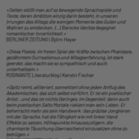
»Selten stößt man auf so bewegende Sprachspiele und
Texte, deren Ambition einzig darin besteht, in unseren
Irrungen des Alltags die wenigen Momente des Guten und
Wahren zu entdecken. (...) Barocke Vanitas begegnet
romantischer Innerlichkeit.«
BERLINER ZEITUNG | Björn Hayer
»Diese Poesie, im freien Spiel der Kräfte zwischen Phantasie,
gezähmtem Surrealismus und Alltagserfahrung, ist stark
geerdet, das macht sie so sympathisch und auch
unterhaltsam.«
ROSINANTE Literaturblog | Kerstin Fischer
»Opitz reimt, alliteriert, sonnettiert ohne jeden Anflug des
Akademischen, das sich selbst vorführt. Er ist ein poetischer
Artist...und das ist nichts Geringes, im Gegenteil; denn auch
beim poetischen Salto Mortale riskiert man sein Leben. Er
beherrscht mehr als sein Handwerk: das präzise Jonglieren
mit der Sprache, hat die Fähigkeit wie mit linker Hand
Effekte zu setzen, Höhepunkte hinauszuzögern, die
charmante Täuschung überraschend einzusetzen ohne zu
betrügen.«