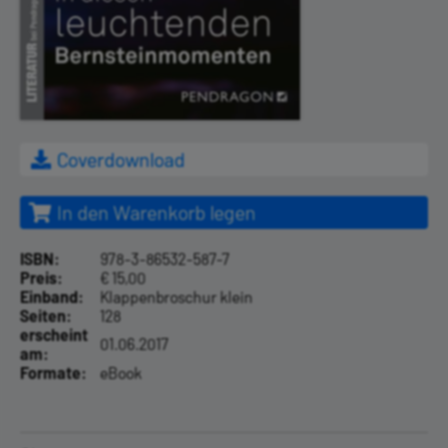
Coverdownload
In den Warenkorb legen
ISBN:
978-3-86532-587-7
Preis:
€ 15,00
Einband:
Klappenbroschur klein
Seiten:
128
erscheint
01.06.2017
am:
Formate:
eBook