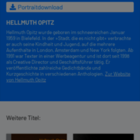
Portraitdownload
HELLMUTH OPITZ
Hellmuth Opitz wurde geboren im schneereichen Januar
1959 in Bielefeld. In der »Stadt, die es nicht gibt« verbrachte
er auch seine Kindheit und Jugend, auf die mehrere
Aufenthalte in London, Amsterdam und New York folgten. Ab
1991 war Texter in einer Werbeagentur und ist dort seit 1998
als Creative Director und Geschäftsführer tätig. Er
veröffentlichte zahlreiche Gedichtbände und
Kurzgeschichte in verschiedenen Anthologien.
Zur Website
von Hellmuth Opitz
Weitere Titel: