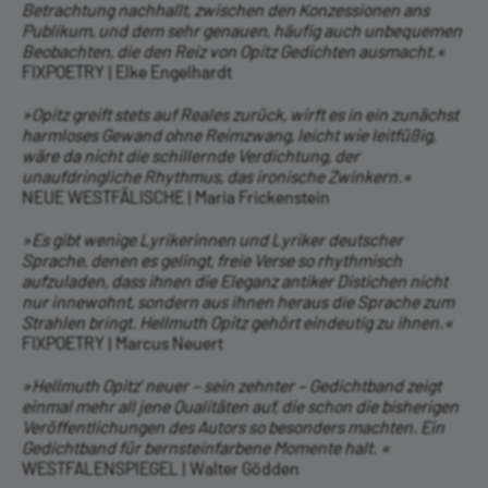
Betrachtung nachhallt, zwischen den Konzessionen ans
Publikum, und dem sehr genauen, häufig auch unbequemen
Beobachten, die den Reiz von Opitz Gedichten ausmacht.«
FIXPOETRY | Elke Engelhardt
»Opitz greift stets auf Reales zurück, wirft es in ein zunächst
harmloses Gewand ohne Reimzwang, leicht wie leitfüßig,
wäre da nicht die schillernde Verdichtung, der
unaufdringliche Rhythmus, das ironische Zwinkern.«
NEUE WESTFÄLISCHE | Maria Frickenstein
»Es gibt wenige Lyrikerinnen und Lyriker deutscher
Sprache, denen es gelingt, freie Verse so rhythmisch
aufzuladen, dass ihnen die Eleganz antiker Distichen nicht
nur innewohnt, sondern aus ihnen heraus die Sprache zum
Strahlen bringt. Hellmuth Opitz gehört eindeutig zu ihnen.«
FIXPOETRY | Marcus Neuert
»Hellmuth Opitz’ neuer – sein zehnter – Gedichtband zeigt
einmal mehr all jene Qualitäten auf, die schon die bisherigen
Veröffentlichungen des Autors so besonders machten. Ein
Gedichtband für bernsteinfarbene Momente halt. «
WESTFALENSPIEGEL | Walter Gödden