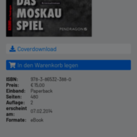
Coverdownload
In den Warenkorb legen
ISBN:
978-3-86532-388-0
Preis:
€ 15,00
Einband:
Paperback
Seiten:
480
Auflage:
2
erscheint
07.02.2014
am:
Formate:
eBook