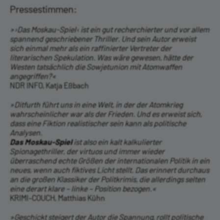
Pressestimmen:
»›Das Moskau-Spiel‹ ist ein gut recherchierter und vor allem
spannend geschriebener Thriller. Und sein Autor erweist
sich einmal mehr als ein raffinierter Vertreter der
literarischen Spekulation. Was wäre gewesen, hätte der
Westen tatsächlich die Sowjetunion mit Atomwaffen
angegriffen?«
NDR INFO, Katja Eßbach
»Ditfurth führt uns in eine Welt, in der der Atomkrieg
wahrscheinlicher war als der Frieden. Und es erweist sich,
dass eine Fiktion realistischer sein kann als politische
Analysen.
Das Moskau-Spiel
ist also ein kalt kalkulierter
Spionagethriller, der virtuos und immer wieder
überraschend echte Größen der internationalen Politik in ein
neues, wenn auch fiktives Licht stellt. Das erinnert durchaus
an die großen Klassiker der Politkrimis, die allerdings selten
eine derart klare – linke – Position bezogen.«
KRIMI-COUCH, Matthias Kühn
»Geschickt steigert der Autor die Spannung, rollt politische