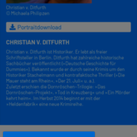
Christian v. Ditfurth
© Michaela Philipzen
Portraitdownload
CHRISTIAN V. DITFURTH
Christian v. Ditfurth ist Historiker. Er lebt als freier
Schriftsteller in Berlin. Ditfurth hat zahlreiche historische
Sachbücher veröffentlicht (»Deutsche Geschichte für
Dummies«). Bekannt wurde er durch seine Krimis um den
Historiker Stachelmann und kontrafaktische Thriller (»Die
Mauer steht am Rhein«, »Der 21. Juli« u. a.).
Zuletzt erschien die Dornröschen-Trilogie: »Das
Dornröschen-Projekt«, »Tod in Kreuzberg« und »Ein Mörder
kehrt heim«. Im Herbst 2014 beginnt er mit der
»Heldenfabrik« eine neue Krimireihe.