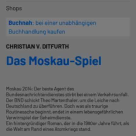
Shops
Buchnah
: bei einer unabhängigen
Buchhandlung kaufen
CHRISTIAN V. DITFURTH
Das Moskau-Spiel
Moskau 2014: Der beste Agent des
Bundesnachrichtendienstes stirbt bei einem Verkehrsunfall.
Der BND schickt Theo Martenthaler, um die Leiche nach
Deutschland zu überführen. Doch was als traurige
Routinesache beginnt, endet in einem lebensgefährlichen
Verwirrspiel der Geheimdienste.
Ein hintergründiger Roman, der in die 1980er Jahre führt, als
die Welt am Rand eines Atomkriegs stand.