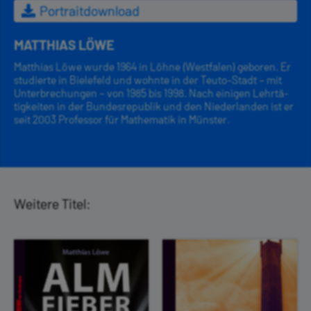
Portraitdownload
MATTHIAS LÖWE
Matthias Löwe wurde 1964 in Löhne (Westfalen) geboren. Er
studierte in Bielefeld und wohnte in der Teuto-Stadt – mit
Unterbrechungen – von 1985 bis 1998. Nach einigen Lehrtä­
tigkeiten in der Bundes­republik und den Niederlanden ist er
seit 2003 Professor für Mathematik in Münster.
Weitere Titel: