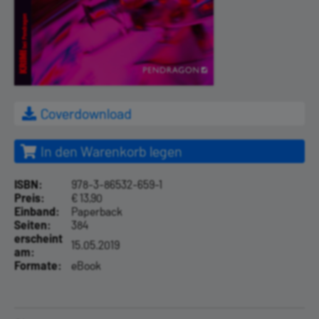
Coverdownload
In den Warenkorb legen
ISBN:
978-3-86532-659-1
Preis:
€ 13,90
Einband:
Paperback
Seiten:
384
erscheint
15.05.2019
am:
Formate:
eBook