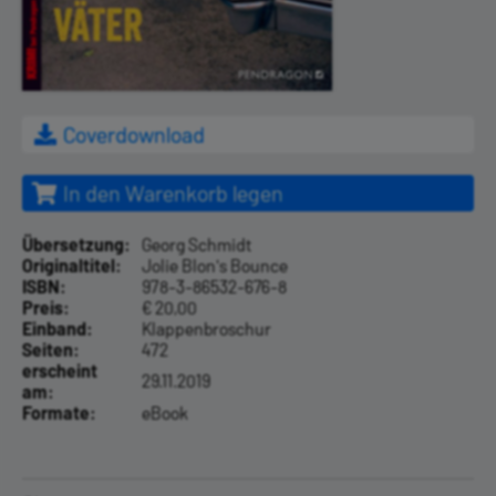
Coverdownload
In den Warenkorb legen
Übersetzung:
Georg Schmidt
Originaltitel:
Jolie Blon's Bounce
ISBN:
978-3-86532-676-8
Preis:
€ 20,00
Einband:
Klappenbroschur
Seiten:
472
erscheint
29.11.2019
am:
Formate:
eBook