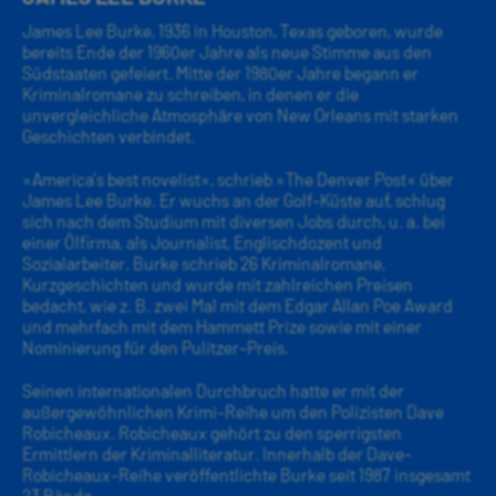
James Lee Burke, 1936 in Houston, Texas geboren, wurde
bereits Ende der 1960er Jahre als neue Stimme aus den
Südstaaten gefeiert. Mitte der 1980er Jahre begann er
Kriminalromane zu schreiben, in denen er die
unvergleichliche Atmosphäre von New Orleans mit starken
Geschichten verbindet.
»America’s best novelist«, schrieb »The Denver Post« über
James Lee Burke. Er wuchs an der Golf-Küste auf, schlug
sich nach dem Studium mit diversen Jobs durch, u. a. bei
einer Ölfirma, als Journalist, Englischdozent und
Sozialarbeiter. Burke schrieb 26 Kriminalromane,
Kurzgeschichten und wurde mit zahlreichen Preisen
bedacht, wie z. B. zwei Mal mit dem Edgar Allan Poe Award
und mehrfach mit dem Hammett Prize sowie mit einer
Nominierung für den Pulitzer-Preis.
Seinen internationalen Durchbruch hatte er mit der
außergewöhnlichen Krimi-Reihe um den Polizisten Dave
Robicheaux. Robicheaux gehört zu den sperrigsten
Ermittlern der Kriminalliteratur. Innerhalb der Dave-
Robicheaux-Reihe veröffentlichte Burke seit 1987 insgesamt
23 Bände.