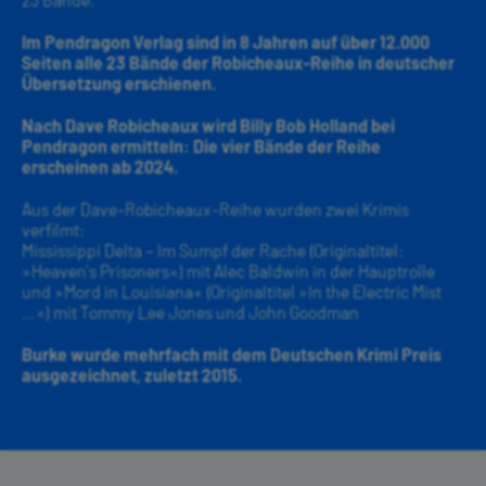
Im Pendragon Verlag sind in 8 Jahren auf über 12.000
Seiten alle 23 Bände der Robicheaux-Reihe in deutscher
Übersetzung erschienen.
Nach Dave Robicheaux wird Billy Bob Holland bei
Pendragon ermitteln: Die vier Bände der Reihe
erscheinen ab 2024.
Aus der Dave-Robicheaux-Reihe wurden zwei Krimis
verfilmt:
Mississippi Delta – Im Sumpf der Rache (Originaltitel:
»Heaven’s Prisoners«) mit Alec Baldwin in der Hauptrolle
und »Mord in Louisiana« (Originaltitel »In the Electric Mist
…«) mit Tommy Lee Jones und John Goodman
Burke wurde mehrfach mit dem Deutschen Krimi Preis
ausgezeichnet, zuletzt 2015.