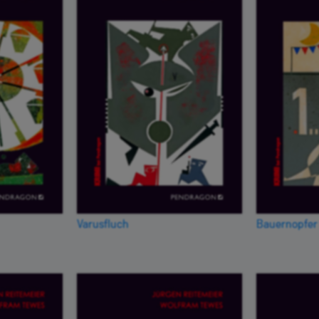
Varusfluch
Bauernopfer