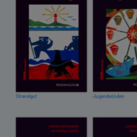
Strandgut
Jugendsünden