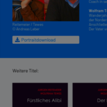
Coach in s
Wolfram 
Wanderjahr
der Nordern
Reitemeier / Tewes
Anschließe
© Andreas Leber
Der Vater 
Portraitdownload
Weitere Titel: