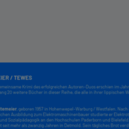
IER / TEWES
gemeinsame Krimi des erfolgreichen Autoren-Duos erschien im Jahr
lang 20 weitere Bücher in dieser Reihe, die alle in ihrer lippischen
itemeier
, geboren 1957 in Hohenwepel-Warburg / Westfalen. Nach 
chen Ausbildung zum Elektromaschinenbauer studierte er Elektrot
 und Sozialpädagogik an den Hochschulen Paderborn und Bielefeld. 
t seit mehr als zwanzig Jahren in Detmold. Sein tägliches Brot verdi