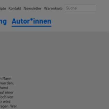
ipte
Kontakt
Newsletter
Warenkorb
ung
Autor*innen
in Mann
t werden.
chend
auf einer
edoch von
Er wird
ragen. Wer