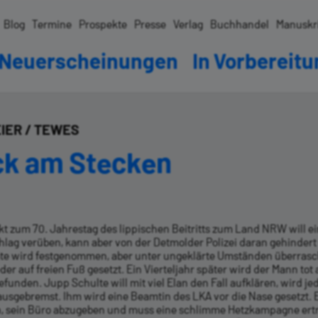
Blog
Termine
Prospekte
Presse
Verlag
Buchhandel
Manuskr
Neuerscheinungen
In Vorbereit
IER / TEWES
ck am Stecken
kt zum 70. Jahrestag des lippischen Beitritts zum Land NRW will e
hlag verüben, kann aber von der Detmolder Polizei daran gehinder
äte wird festgenommen, aber unter ungeklärte Umständen überras
der auf freien Fuß gesetzt. Ein Vierteljahr später wird der Mann tot 
efunden. Jupp Schulte will mit viel Elan den Fall aufklären, wird j
ausgebremst. Ihm wird eine Beamtin des LKA vor die Nase gesetzt. 
 sein Büro abzugeben und muss eine schlimme Hetzkampagne ert