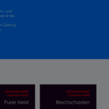
ehr- und
ar er bei
n Zeitung.
n.