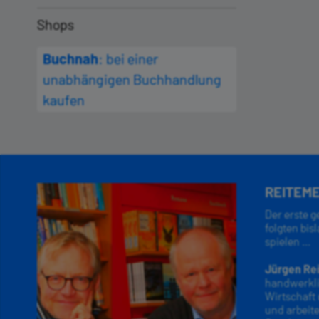
Shops
Buchnah
: bei einer
unabhängigen Buchhandlung
kaufen
REITEME
Der erste 
folgten bis
spielen ...
Jürgen Re
handwerkli
Wirtschaft
und arbeite