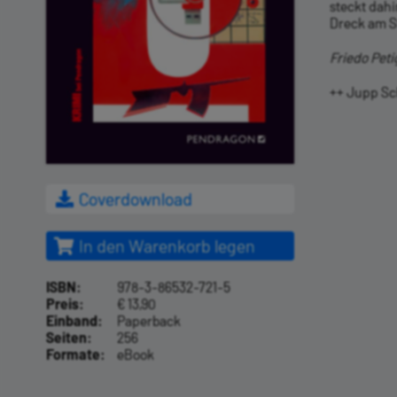
steckt dahi
Dreck am S
Friedo Peti
++ Jupp Sch
Coverdownload
In den Warenkorb legen
ISBN:
978-3-86532-721-5
Preis:
€ 13,90
Einband:
Paperback
Seiten:
256
Formate:
eBook