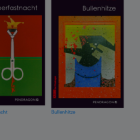
acht
Bullenhitze