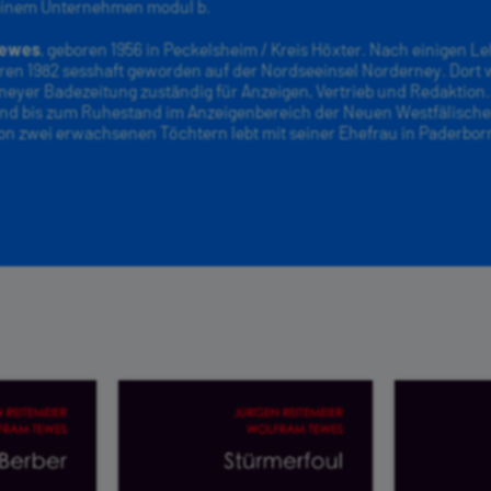
einem Unternehmen modul b.
Tewes
, geboren 1956 in Peckelsheim / Kreis Höxter. Nach einigen L
en 1982 sesshaft geworden auf der Nordseeinsel Norderney. Dort w
eyer Badezeitung zuständig für Anzeigen, Vertrieb und Redaktion.
nd bis zum Ruhestand im Anzeigenbereich der Neuen Westfälische
von zwei erwachsenen Töchtern lebt mit seiner Ehefrau in Paderbor