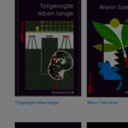
Totgesagte leben lange
Wenn Tote töten