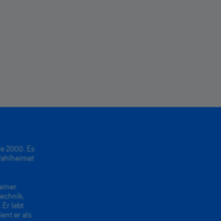
e 2000. Es
 Wahlheimat
einer
echnik,
Er lebt
ent er als