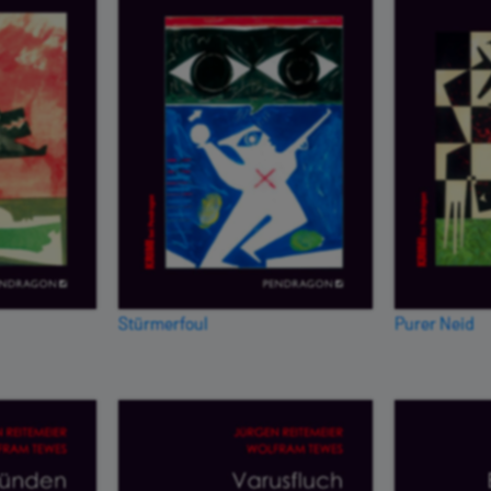
Stürmerfoul
Purer Neid