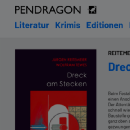
Literatur
Krimis
Editionen
REITEME
Dre
Beim Festa
einen Ansc
Der Attent
schnell wie
Baustelle g
ganz oben 
gezwungen,