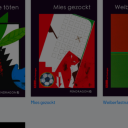
Mies gezockt
Weiberfastn