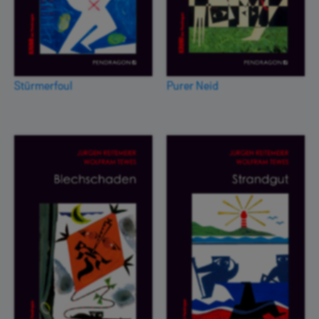
Stürmerfoul
Purer Neid