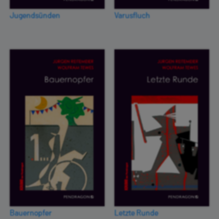
Jugendsünden
Varusfluch
Bauernopfer
Letzte Runde