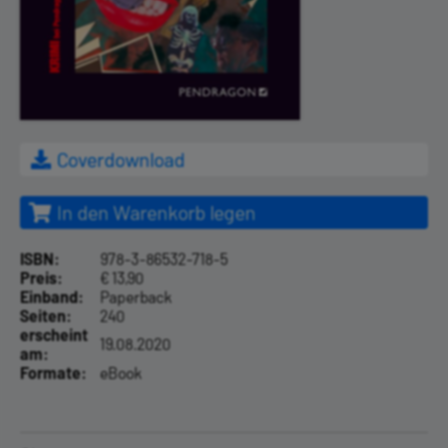
Coverdownload
In den Warenkorb legen
ISBN:
978-3-86532-718-5
Preis:
€ 13,90
Einband:
Paperback
Seiten:
240
erscheint
19.08.2020
am:
Formate:
eBook