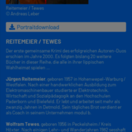
Reitemeier / Tewes
© Andreas Leber
Portraitdownload
REITEMEIER / TEWES
Der erste gemeinsame Krimi des erfolgreichen Autoren-Duos
erschien im Jahre 2000. Es folgten bislang 20 weitere
Bücher in dieser Reihe, die alle in ihrer lippischen
Wahlheimat spielen ...
Jürgen Reitemeier
, geboren 1957 in Hohenwepel-Warburg /
Westfalen. Nach einer handwerklichen Ausbildung zum
Elektromaschinenbauer studierte er Elektrotechnik,
Wirtschaft und Sozialpädagogik an den Hochschulen
Paderborn und Bielefeld. Er lebt und arbeitet seit mehr als
zwanzig Jahren in Detmold. Sein tägliches Brot verdient er
als Coach in seinem Unternehmen modul b.
Wolfram Tewes
, geboren 1956 in Peckelsheim / Kreis
Höxter. Nach einigen Lehr- und Wanderjahren 1982 sesshaft